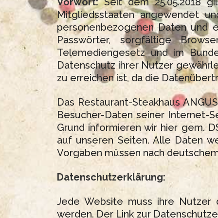
Vorwort:
Seit dem 25.05.2018 gi
Mitgliedsstaaten angewendet un
personenbezogenen Daten und ein
Passwörter, sorgfältige Brows
Telemediengesetz und im Bundes
Datenschutz ihrer Nutzer gewährlei
zu erreichen ist, da die Datenübert
Das Restaurant-Steakhaus ANGUS i
Besucher-Daten seiner Internet-S
Grund informieren wir hier gem.
auf unseren Seiten. Alle Daten 
Vorgaben müssen nach deutschem 
Datenschutzerklärung:
Jede Website muss ihre Nutzer 
werden. Der Link zur Datenschutzer