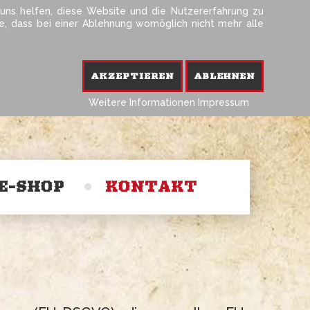
 uns helfen, diese Website und die Nutzererfahrung zu
ie, dass bei einer Ablehnung womöglich nicht mehr alle
Telefon 0214-202 99 55
Kontakt & Tischreservierung
AKZEPTIEREN
ABLEHNEN
Weitere Informationen
Impressum
E-SHOP
KONTAKT
Impressum
Datenschutz