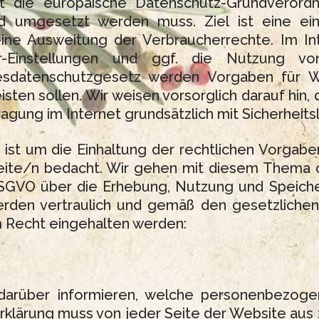
lt die europäische Datenschutz-Grundverord
d umgesetzt werden muss. Ziel ist eine ei
e Ausweitung der Verbraucherrechte. Im Int
er-Einstellungen und ggf. die Nutzung vo
datenschutzgesetz werden Vorgaben für Web
sten sollen. Wir weisen vorsorglich darauf hin,
ragung im Internet grundsätzlich mit Sicherheit
st um die Einhaltung der rechtlichen Vorgab
eite/n bedacht. Wir gehen mit diesem Thema 
 DSGVO über die Erhebung, Nutzung und Spei
werden vertraulich und gemäß den gesetzlich
Recht eingehalten werden:
darüber informieren, welche personenbezog
klärung muss von jeder Seite der Website aus z