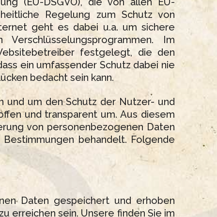
nung (EU-DSGVO), die von allen EU-
nheitliche Regelung zum Schutz von
ernet geht es dabei u.a. um sichere
n Verschlüsselungsprogrammen. Im
sitebetreiber festgelegt, die den
 dass ein umfassender Schutz dabei nie
slücken bedacht sein kann.
en und um den Schutz der Nutzer- und
offen und transparent um. Aus diesem
cherung von personenbezogenen Daten
en Bestimmungen behandelt. Folgende
enen Daten gespeichert und erhoben
u erreichen sein. Unsere finden Sie im