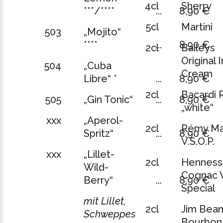
4cl
Sherry
***/****
...
8,90 €
5cl
Martini
503
„Mojito“
****
...
8,90 €
2cl
Baileys
Original I
504
„Cuba
Cream
Libre“ *
...
8,90 €
2cl
Bacardi
505
„Gin Tonic“
...
8,90 €
„white“
xxx
„Aperol-
2cl
Rémy Ma
Spritz“
...
8,90 €
V.S.O.P.
xxx
„Lillet-
2cl
Henness
Wild-
Cognac 
Berry“
...
8,90 €
Special
mit Lillet,
2cl
Jim Bea
Schweppes
Bourbon