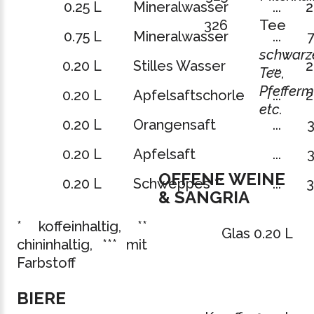
0.25 L
Mineralwasser
...
2
326
Tee
0.75 L
Mineralwasser
...
7
schwarz
0.20 L
Stilles Wasser
...
2
Tee,
Pfefferm
0.20 L
Apfelsaftschorle
...
2
etc.
0.20 L
Orangensaft
...
3
0.20 L
Apfelsaft
...
3
OFFENE WEINE
0.20 L
Schweppes **
...
3
& SANGRIA
* koffeinhaltig, **
Glas 0.20 L
chininhaltig, *** mit
Farbstoff
BIERE