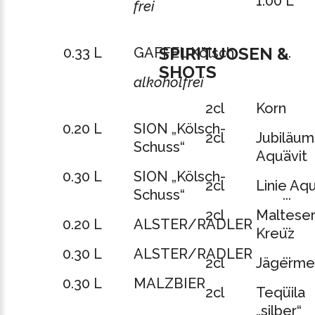
1.00 L
frei
SPIRITUOSEN &
0.33 L
GAFFEL Kölsch
...
SHOTS
alkoholfrei
2cl
Korn
0.20 L
SION „Kölsch-
2cl
Jubiläum
Schuss“
...
Aquavit
0.30 L
SION „Kölsch-
2cl
Linie Aqu
Schuss“
...
2cl
Maltese
0.20 L
ALSTER/RADLER
...
Kreuz
0.30 L
ALSTER/RADLER
...
2cl
Jägermei
0.30 L
MALZBIER
...
2cl
Tequila
„silber“