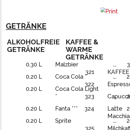
GETRÄNKE
ALKOHOLFREIE
KAFFEE &
GETRÄNKE
WARME
GETRÄNKE
0.30 L
Malzbier
...
3
321
KAFFEE
0.20 L
Coca Cola *
...
2
322
Espress
0.20 L
Coca Cola Light
*
323
Capucci
...
2
0.20 L
Fanta ***
324
Latte
...
2
Macchia
0.20 L
Sprite
...
2
325
Milchka