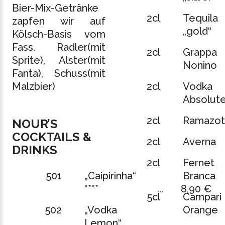
Bier-Mix-Getränke
2cl
Tequila
zapfen wir auf
„gold“
Kölsch-Basis vom
Fass. Radler(mit
2cl
Grappa
Sprite), Alster(mit
Nonino
Fanta), Schuss(mit
Malzbier)
2cl
Vodka
Absolut
2cl
Ramazot
NOUR’S
COCKTAILS &
2cl
Averna
DRINKS
2cl
Fernet
501
„Caipirinha“
Branca
****
...
8,90 €
5cl
Campari
502
„Vodka
Orange
Lemon“