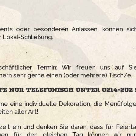
ents oder besonderen Anlässen, können sich
 Lokal-Schließung.
chäftlicher Termin: Wir freuen uns auf Si
ern sehr gerne einen (oder mehrere) Tisch/e.
TE
NUR
TELEFONISCH
UNTER
0214-202
ne eine individuelle Dekoration, die Menüfol
iten aller Art!
fzeit ein und denken Sie daran, dass für Feier
ungen für den gleichen Tag können wir nur