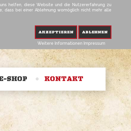
 uns helfen, diese Website und die Nutzererfahrung zu
ie, dass bei einer Ablehnung womöglich nicht mehr alle
Telefon 0214-202 99 55
Kontakt & Tischreservierung
AKZEPTIEREN
ABLEHNEN
Weitere Informationen
Impressum
E-SHOP
KONTAKT
Impressum
Datenschutz