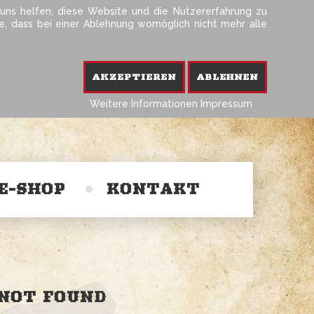
 uns helfen, diese Website und die Nutzererfahrung zu
ie, dass bei einer Ablehnung womöglich nicht mehr alle
Telefon 0214-202 99 55
Kontakt & Tischreservierung
AKZEPTIEREN
ABLEHNEN
Weitere Informationen
Impressum
E-SHOP
KONTAKT
Impressum
Datenschutz
NOT
FOUND